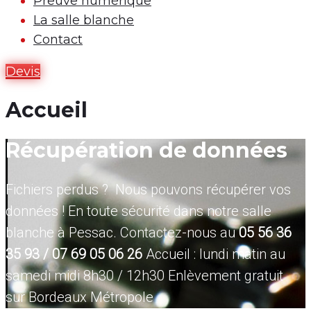
Preuve numérique
La salle blanche
Contact
Devis
Accueil
Récupération de données
Fichiers perdus ? Nous pouvons récupérer vos
données ! En toute sécurité dans notre salle
blanche à Pessac. Contactez-nous au
05 56 36
35 93 / 07 69 05 06 26
Accueil : lundi matin au
samedi midi 8h30 / 12h30 Enlèvement gratuit
sur Bordeaux Métropole