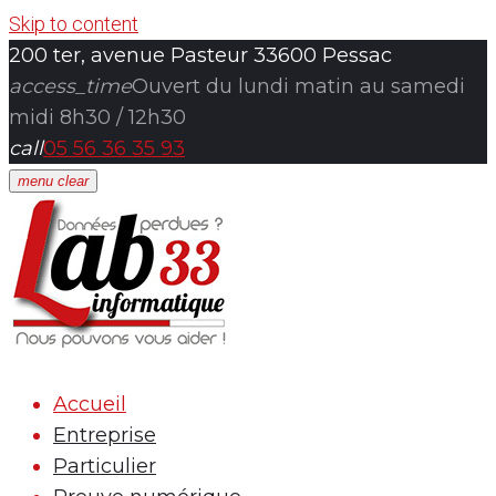
Skip to content
200 ter, avenue Pasteur 33600 Pessac
access_time
Ouvert du lundi matin au samedi
midi 8h30 / 12h30
call
05 56 36 35 93
menu
clear
Accueil
Entreprise
Particulier